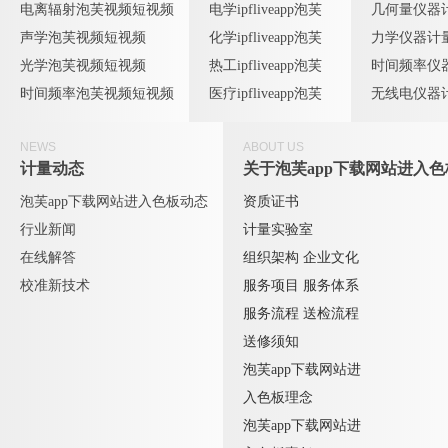
电离辐射泡芙视频短视频
电学ipfliveapp泡芙
几何量仪器
声学泡芙视频短视频
化学ipfliveapp泡芙
力学仪器计
光学泡芙视频短视频
热工ipfliveapp泡芙
时间频率仪
时间频率泡芙视频短视频
医疗ipfliveapp泡芙
无线电仪器
NEWS
ABOUT US
计量动态
关于泡芙app下载网站进入色
泡芙app下载网站进入色板动态
资质证书
行业新闻
计量实验室
在线解答
组织架构
企业文化
校准新技术
服务项目
服务体系
服务流程
送检流程
送修须知
泡芙app下载网站进
入色板理念
泡芙app下载网站进