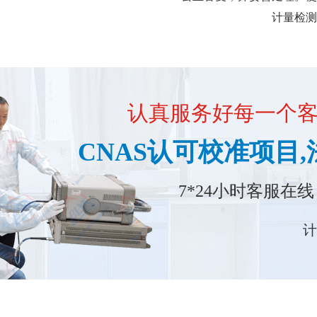
计量检测技
认真服务好每一个客户
CNAS认可校准项目
7*24小时客服在线
计