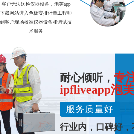
客户无法送检仪器设备，泡芙app
下载网站进入色板安排计量工程师
到客户现场校准仪器设备和调试技
术服务
专
耐心倾听，
ipfliveapp泡
服务质量好
比
行业内，口碑好