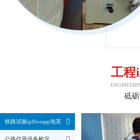
工程i
ENGINEERI
砥砺
铁路试验ipfliveapp泡芙
公路仪器设备检定