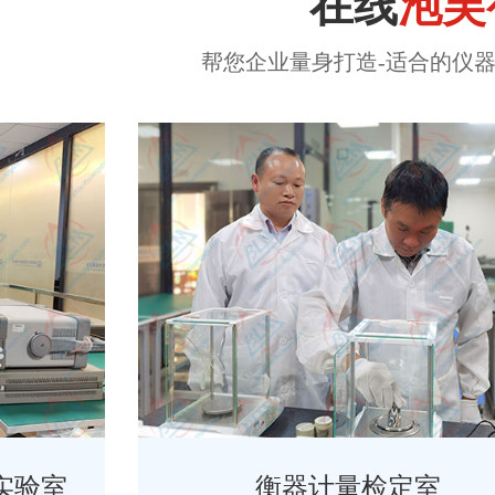
在线
泡芙
帮您企业量身打造-适合的仪器计
衡器计量检定室