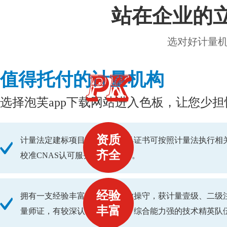
站在企业的立场
选对好计量机构
值得托付的计量机构
选择泡芙app下载网站进入色板，让您少担
资质
计量法定建标项目范围广，出具证书可按照计量法执行相关流
齐全
校准CNAS认可服务项目覆盖广。
经验
拥有一支经验丰富具有专业职业操守，获计量壹级、二
丰富
量师证，有较深认识，水平高、综合能力强的技术精英队伍