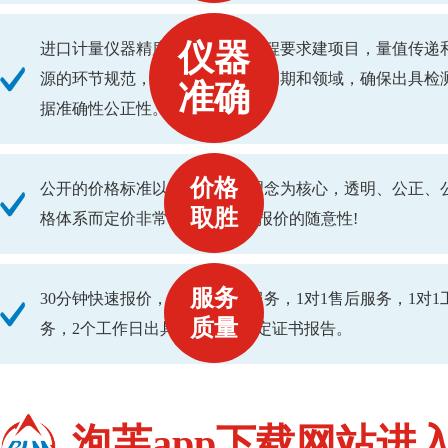
仪器
进口计量仪器精度按校准检测规程要求建项目，量值传递
源的环节规范，合理地制定溯源周期和领域，确保出具
准确
据准确性公正性。
价格
公开的价格标准以中端价位的理念为核心，透明、公正
取胜
格体系而定价非常优惠! 防止了报价的随意性!
服务
30分钟快速报价，24小时在线服务，1对1售后服务，1
质量
务，2个工作日出具校准检测检定证书报告。
泡芙app下载网站进