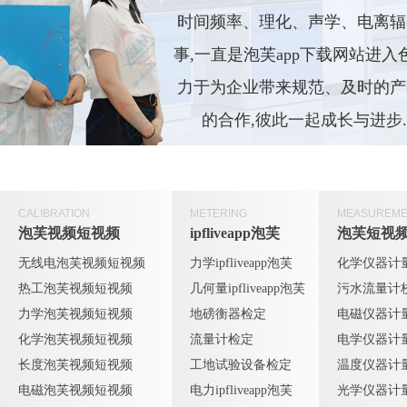
时间频率、理化、声学
事,一直是泡芙app下载网站进
力于为企业带来规范、及时
的合作,彼此一起成长与进步.
CALIBRATION
METERING
MEASUREME
泡芙视频短视频
ipfliveapp泡芙
泡芙短视
无线电泡芙视频短视频
力学ipfliveapp泡芙
化学仪器计
热工泡芙视频短视频
几何量ipfliveapp泡芙
污水流量计
力学泡芙视频短视频
地磅衡器检定
电磁仪器计
化学泡芙视频短视频
流量计检定
电学仪器计
长度泡芙视频短视频
工地试验设备检定
温度仪器计
电磁泡芙视频短视频
电力ipfliveapp泡芙
光学仪器计