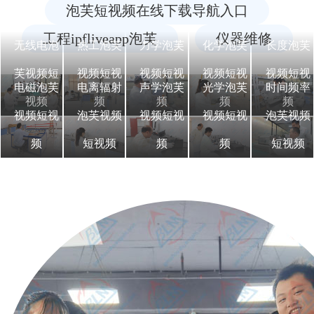
泡芙短视频在线下载导航入口
工程ipfliveapp泡芙
仪器维修
无线电泡
热工泡芙
力学泡芙
化学泡芙
长度泡芙
芙视频短
视频短视
视频短视
视频短视
视频短视
电磁泡芙
电离辐射
声学泡芙
光学泡芙
时间频率
视频
频
频
频
频
视频短视
泡芙视频
视频短视
视频短视
泡芙视频
频
短视频
频
频
短视频