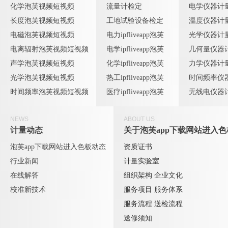
化学泡芙视频短视频
流量计检定
电学仪器计
长度泡芙视频短视频
工地试验设备检定
温度仪器计
电磁泡芙视频短视频
电力ipfliveapp泡芙
光学仪器计
电离辐射泡芙视频短视频
电学ipfliveapp泡芙
几何量仪器
声学泡芙视频短视频
化学ipfliveapp泡芙
力学仪器计
光学泡芙视频短视频
热工ipfliveapp泡芙
时间频率仪
时间频率泡芙视频短视频
医疗ipfliveapp泡芙
无线电仪器
NEWS
ABOUT US
计量动态
关于泡芙app下载网站进入色
泡芙app下载网站进入色板动态
资质证书
行业新闻
计量实验室
在线解答
组织架构
企业文化
校准新技术
服务项目
服务体系
服务流程
送检流程
送修须知