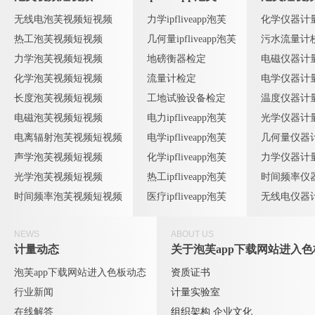
无线电泡芙视频短视频
力学ipfliveapp泡芙
化学仪器计
热工泡芙视频短视频
几何量ipfliveapp泡芙
污水流量计
力学泡芙视频短视频
地磅衡器检定
电磁仪器计
化学泡芙视频短视频
流量计检定
电学仪器计
长度泡芙视频短视频
工地试验设备检定
温度仪器计
电磁泡芙视频短视频
电力ipfliveapp泡芙
光学仪器计
电离辐射泡芙视频短视频
电学ipfliveapp泡芙
几何量仪器
声学泡芙视频短视频
化学ipfliveapp泡芙
力学仪器计
光学泡芙视频短视频
热工ipfliveapp泡芙
时间频率仪
时间频率泡芙视频短视频
医疗ipfliveapp泡芙
无线电仪器
NEWS
ABOUT US
计量动态
关于泡芙app下载网站进入色
泡芙app下载网站进入色板动态
资质证书
行业新闻
计量实验室
在线解答
组织架构
企业文化