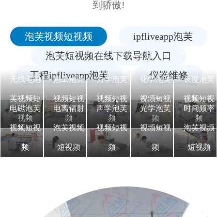
到骄傲!
泡芙视频短视频
ipfliveapp泡芙
泡芙短视频在线下载导航入口
工程ipfliveapp泡芙
仪器维修
无线电泡
热工泡芙
力学泡芙
化学泡芙
长度泡芙
芙视频短
视频短视
视频短视
视频短视
视频短视
电磁泡芙
电离辐射
声学泡芙
光学泡芙
时间频率
视频
频
频
频
频
视频短视
泡芙视频
视频短视
视频短视
泡芙视频
频
短视频
频
频
短视频