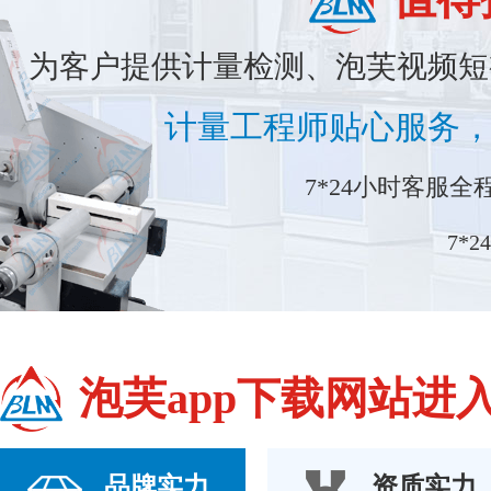
为客户提供计量检测、泡芙视频短
计量工程师贴心服务
7*24小时客服全程
7*
泡芙app下载网站进
品牌实力
资质实力