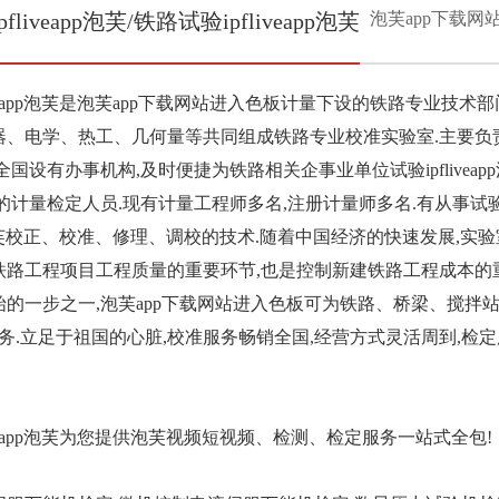
fliveapp泡芙/铁路试验ipfliveapp泡芙
泡芙app下载网站
veapp泡芙是泡芙app下载网站进入色板计量下设的铁路专业技术部门,涵盖了电
、衡器、电学、热工、几何量等共同组成铁路专业校准实验室.
全国设有办事机构,及时便捷为铁路相关企事业单位试验ipflivea
的计量检定人员.现有计量工程师多名,注册计量师多名.有从事试验ip
pp泡芙校正、校准、修理、调校的技术.随着中国经济的快速发展
铁路工程项目工程质量的重要环节,也是控制新建铁路工程成本的
的一步之一,泡芙app下载网站进入色板可为铁路、桥梁、搅
服务.立足于祖国的心脏,校准服务畅销全国,经营方式灵活周到,检
veapp泡芙为您提供泡芙视频短视频、检测、检定服务一站式全包!