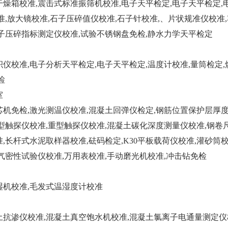
燥箱校准,震击式标准振筛机校准,电子天平检定,电子天平检定,
准,放大镜校准,石子压碎值仪校准,石子针校准,、片状规准仪校
子压碎指标测定仪校准,试验不锈钢盘免检,静水力学天平检定
仪校准,电子分析天平检定,电子天平检定,温度计校准,量筒检定,
检
室
机免检,激光测温仪校准,混凝土回弹仪检定,钢筋位置保护层厚度
型触探仪校准,重型触探仪校准,混凝土碳化深度测量仪校准,钢卷
,长杆式水泥取样器校准,砝码检定,K30平板载荷仪校准,灌砂筒
气密性试验仪校准,万用表校准,手动磨光机校准,冲击钻免检
湿机校准,毛发式温湿度计校准
土抗渗仪校准,混凝土真空饱水机校准,混凝土氯离子电通量测定仪