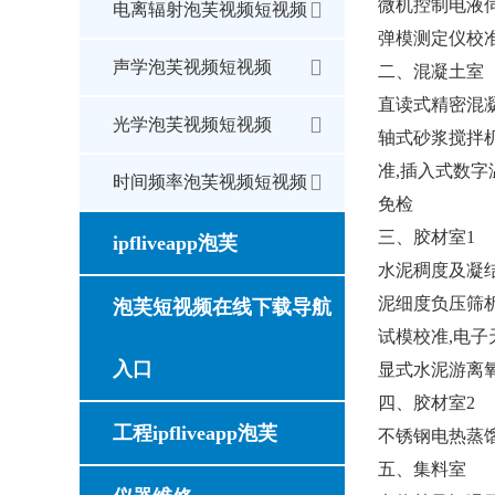
微机控制电液伺
电离辐射泡芙视频短视频
弹模测定仪校
声学泡芙视频短视频
二、混凝土室
直读式精密混凝
光学泡芙视频短视频
轴式砂浆搅拌机
准,插入式数字
时间频率泡芙视频短视频
免检
三、胶材室1
ipfliveapp泡芙
水泥稠度及凝结
泥细度负压筛析
泡芙短视频在线下载导航
试模校准,电子
入口
显式水泥游离
四、胶材室2
工程ipfliveapp泡芙
不锈钢电热蒸馏
五、集料室