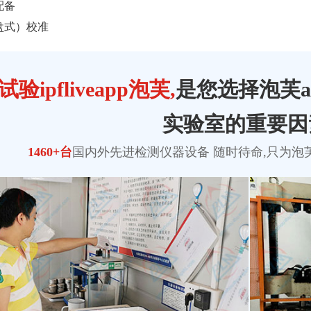
配备
盘式）校准
验ipfliveapp泡芙,
是您选择泡芙a
实验室的重要因
1460+台
国内外先进检测仪器设备 随时待命,只为
泡