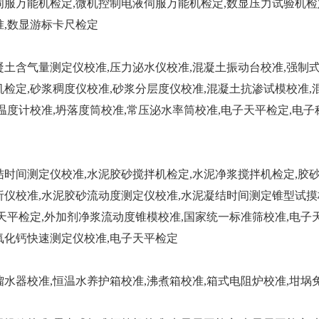
服万能机检定,微机控制电液伺服万能机检定,数显压力试验机检
准,数显游标卡尺检定
土含气量测定仪校准,压力泌水仪校准,混凝土振动台校准,强制
检定,砂浆稠度仪校准,砂浆分层度仪校准,混凝土抗渗试模校准,
温度计校准,坍落度筒校准,常压泌水率筒校准,电子天平检定,电子
时间测定仪校准,水泥胶砂搅拌机检定,水泥净浆搅拌机检定,胶
仪校准,水泥胶砂流动度测定仪校准,水泥凝结时间测定锥型试摸
天平检定,外加剂净浆流动度锥模校准,国家统一标准筛校准,电子天
氧化钙快速测定仪校准,电子天平检定
水器校准,恒温水养护箱校准,沸煮箱校准,箱式电阻炉校准,坩埚