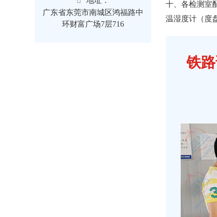
地址：
十、各检测室
广东省东莞市南城区鸿福路中
温湿度计（度
环财富广场7层716
铁路试