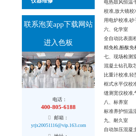
仪器维修
电热鼓风恒温干
校准,放大镜校
用电炉校准,砂
联系泡芙app下载网站
六、化学室
全自动比表面积
进入色板
精免检,酚酞免
七、现场检测
混凝土钻孔取芯
比重计校准,轻
框式水平仪校准
缝测宽仪校准,
电话：
八、标养室
400-805-6188
标准养护恒温
邮箱：
九、耐久室
yrjx20051116@vip.163.com
自动加压混凝