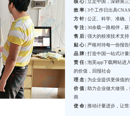
核 心
| 立足中国，深耕第
效 率
| 3个工作日出具CN
方 针
| 公正、科学、
专 注
| 30余载一路相伴，
售 后
| 强大的校准技术支持
贴 心
| 严格对待每一份报告数
品 牌
| 打造中国一站式计
责 任
| 泡芙app下载网站
的价值，回报社会
理 念
| 为企业提供更保值的
价 值
| 助力企业做大做强
商
使 命
| 推动计量进步，