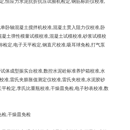
定,恒应力水泥抗折抗压试验机检定,钢筋标距仪校准,
式单卧轴混凝土搅拌机校准,混凝土贯入阻力仪校准,卧
混凝土弹性模量试模校准,混凝土试模校准,砂浆试模校
称检定,电子天平检定,钢直尺校准,吸耳球免检,打气泵
砂试体成型振实台校准,数控水泥砼标准养护箱校准,水
校准,雷氏夹膨胀值测定仪校准,雷氏夹校准,水泥胶砂
平检定,李氏比重瓶校准,干燥皿免检,电子秒表校准,数
免检,干燥皿免检