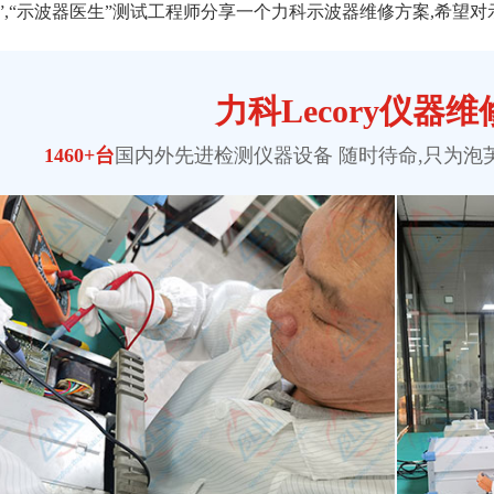
”,“示波器医生”测试工程师分享一个力科示波器维修方案,希望对示
力科Lecory仪器
1460+台
国内外先进检测仪器设备 随时待命,只为
泡