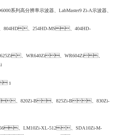
00系列高分辨率示波器、LabMaster9 Zi-A示波器、
804HD、254HD-MS、404HD-
625Zi、WR640Zi、WR604Zi、
i
A；
B、820Zi-B、825Zi-B、830Zi-
256、LM10Zi-XL-512、SDA10Zi-M-