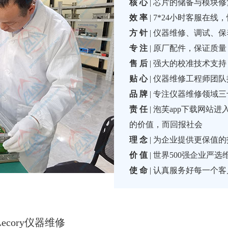
核 心
| 芯片的储备与模块
效 率
| 7*24小时客服在线
方 针
| 仪器维修、调试
专 注
| 原厂配件，保证质量
售 后
| 强大的校准技术支持
贴 心
| 仪器维修工程师团
品 牌
| 专注仪器维修领域三十
责 任
| 泡芙app下载网站进
的价值，而回报社会
理 念
| 为企业提供更保值的技
价 值
| 世界500强企业严
使 命
| 认真服务好每一个客
ecory仪器维修