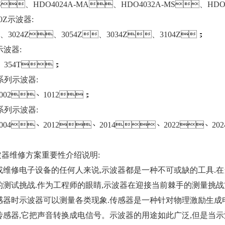
MS、HDO4024A-MA、HDO4032A-MS、HDO
000Z示波器:
、3024Z、3054Z、3034Z、3104Z；
h示波器:
、354T；
00系列示波器:
1002、1012；
00系列示波器:
2004、2012、2014、2022、20
y示波器维修方案重要性介绍说明:
、制造或维修电子设备的任何人来说,示波器都是一种不可或缺的工具
测试挑战.作为工程师的眼睛,示波器在迎接当前棘手的测量挑战方面
时示波器可以测量各类现象.传感器是一种针对物理激励生成电信号的器件,如
器,它把声音转换成电信号。示波器的用途如此广泛,但是当示波器