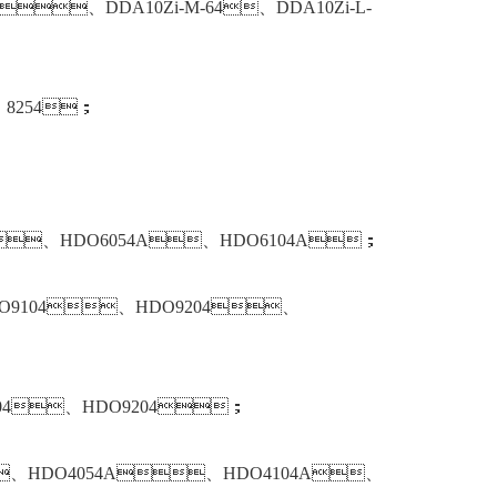
12、DDA10Zi-M-64、DDA10Zi-L-
、8254；
、HDO6054A、HDO6104A；
DO9104、HDO9204、
104、HDO9204；
、HDO4054A、HDO4104A、