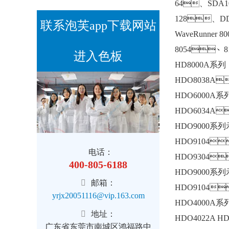
64、SDA10
128、DDA
联系泡芙app下载网站
WaveRunner 8
8054、
进入色板
HD8000A系列
HDO8038A
HDO6000A系
HDO6034A
HDO9000系列
HDO9104
电话：
HDO9304
400-805-6188
HDO9000系列
邮箱：
HDO9104
yrjx20051116@vip.163.com
HDO4000A系
地址：
HDO4022A
广东省东莞市南城区鸿福路中