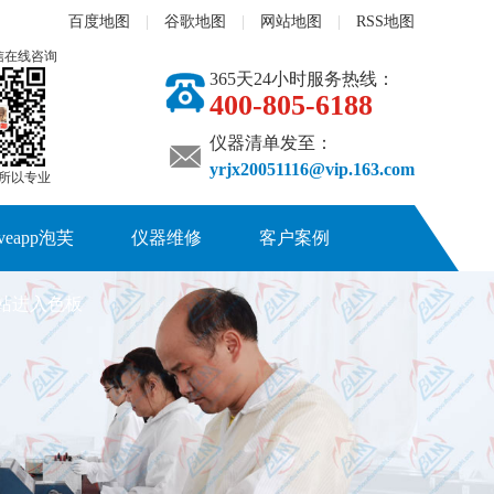
百度地图
|
谷歌地图
|
网站地图
|
RSS地图
信在线咨询
365天24小时服务热线：
400-805-6188
仪器清单发至：
yrjx20051116@vip.163.com
,所以专业
iveapp泡芙
仪器维修
客户案例
网站进入色板