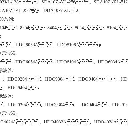
Zi-L-128、SDA10Zi-VL-256、SDA10Zi-XL-5
10Zi-VL-256、DDA10Zi-XL-512
000系列:
8104、8254、8404、8054、8104
：
、HDO8058A、HDO8108A；
列示波器:
、HDO6054A、HDO6104A、HDO6034A
示波器:
、HDO9204、HDO9304、HDO9404、H
、HDO9404；
示波器:
、HDO9204、HDO9304、HDO9404、HDO9
列示波器:
 HDO4024A、HDO4032A、HDO4034A